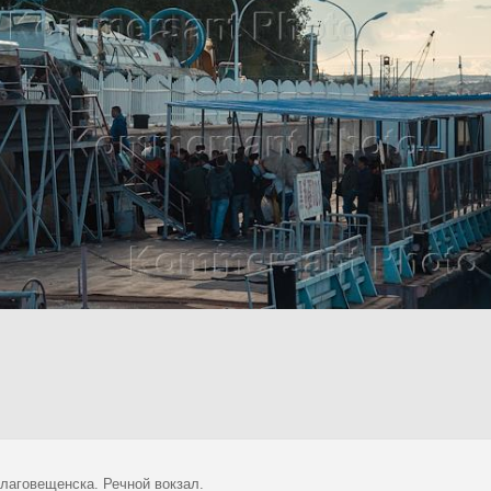
лаговещенска. Речной вокзал.