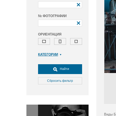
№ ФОТОГРАФИИ
ОРИЕНТАЦИЯ
КАТЕГОРИИ
Армия и ВПК
Досуг, туризм и отдых
Найти
Культура
Медицина
Сбросить фильтр
Наука
Образование
Общество
Окружающая среда
Политика
Виды Б