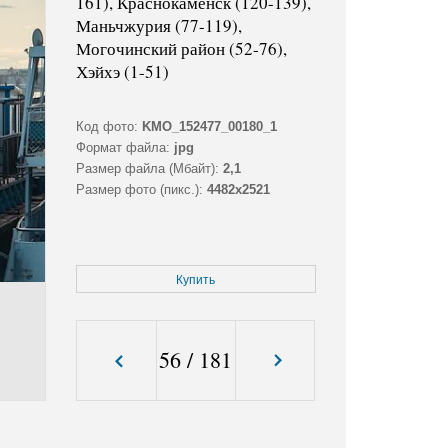
161), Краснокаменск (120-139),
Маньчжурия (77-119),
Могочинский район (52-76),
Хэйхэ (1-51)
Код фото:
KMO_152477_00180_1
Формат файла:
jpg
Размер файла (Мбайт):
2,1
Размер фото (пикс.):
4482x2521
Купить
56
/
181