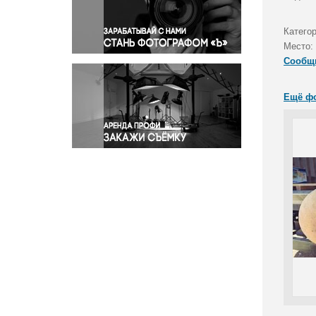
Правосудие
Происшествия и конфликты
Катего
Религия
Место:
Сообщ
Светская жизнь
Спорт
Ещё ф
Экология
Экономика и бизнес