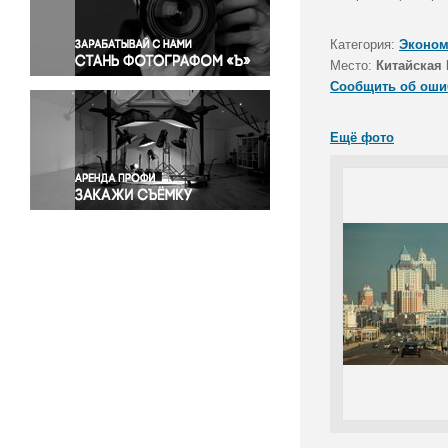
Правосудие
Происшествия и конфликты
Категория:
Эконом
Религия
Место:
Китайская 
Сообщить об оши
Светская жизнь
Спорт
Ещё фото
Экология
Экономика и бизнес