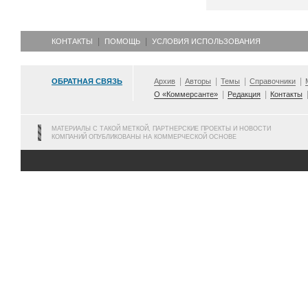
КОНТАКТЫ
ПОМОЩЬ
УСЛОВИЯ ИСПОЛЬЗОВАНИЯ
ОБРАТНАЯ СВЯЗЬ
Архив
Авторы
Темы
Справочники
О «Коммерсанте»
Редакция
Контакты
МАТЕРИАЛЫ С ТАКОЙ МЕТКОЙ, ПАРТНЕРСКИЕ ПРОЕКТЫ И НОВОСТИ
КОМПАНИЙ ОПУБЛИКОВАНЫ НА КОММЕРЧЕСКОЙ ОСНОВЕ