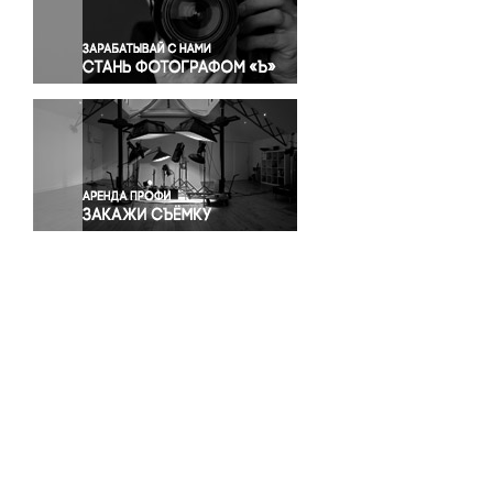
Правосудие
Происшествия и конфликты
Религия
Светская жизнь
Спорт
Экология
Экономика и бизнес