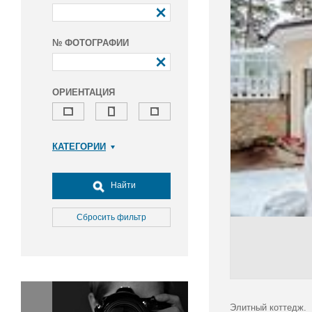
№ ФОТОГРАФИИ
ОРИЕНТАЦИЯ
КАТЕГОРИИ
Армия и ВПК
Досуг, туризм и отдых
Найти
Культура
Медицина
Сбросить фильтр
Наука
Образование
Общество
Окружающая среда
Политика
Элитный коттедж.