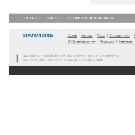
КОНТАКТЫ
ПОМОЩЬ
УСЛОВИЯ ИСПОЛЬЗОВАНИЯ
ОБРАТНАЯ СВЯЗЬ
Архив
Авторы
Темы
Справочники
О «Коммерсанте»
Редакция
Контакты
МАТЕРИАЛЫ С ТАКОЙ МЕТКОЙ, ПАРТНЕРСКИЕ ПРОЕКТЫ И НОВОСТИ
КОМПАНИЙ ОПУБЛИКОВАНЫ НА КОММЕРЧЕСКОЙ ОСНОВЕ