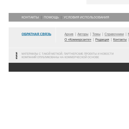
КОНТАКТЫ
ПОМОЩЬ
УСЛОВИЯ ИСПОЛЬЗОВАНИЯ
ОБРАТНАЯ СВЯЗЬ
Архив
Авторы
Темы
Справочники
О «Коммерсанте»
Редакция
Контакты
МАТЕРИАЛЫ С ТАКОЙ МЕТКОЙ, ПАРТНЕРСКИЕ ПРОЕКТЫ И НОВОСТИ
КОМПАНИЙ ОПУБЛИКОВАНЫ НА КОММЕРЧЕСКОЙ ОСНОВЕ