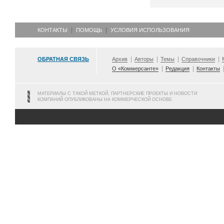
КОНТАКТЫ
ПОМОЩЬ
УСЛОВИЯ ИСПОЛЬЗОВАНИЯ
ОБРАТНАЯ СВЯЗЬ
Архив
Авторы
Темы
Справочники
О «Коммерсанте»
Редакция
Контакты
МАТЕРИАЛЫ С ТАКОЙ МЕТКОЙ, ПАРТНЕРСКИЕ ПРОЕКТЫ И НОВОСТИ
КОМПАНИЙ ОПУБЛИКОВАНЫ НА КОММЕРЧЕСКОЙ ОСНОВЕ