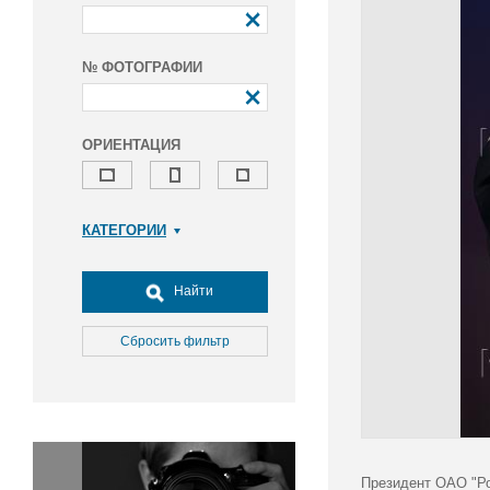
№ ФОТОГРАФИИ
ОРИЕНТАЦИЯ
КАТЕГОРИИ
Армия и ВПК
Досуг, туризм и отдых
Найти
Культура
Медицина
Сбросить фильтр
Наука
Образование
Общество
Окружающая среда
Политика
Президент ОАО "Ро