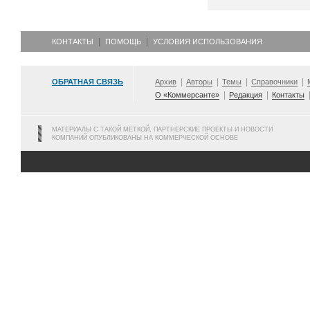
КОНТАКТЫ
ПОМОЩЬ
УСЛОВИЯ ИСПОЛЬЗОВАНИЯ
ОБРАТНАЯ СВЯЗЬ
Архив
Авторы
Темы
Справочники
О «Коммерсанте»
Редакция
Контакты
МАТЕРИАЛЫ С ТАКОЙ МЕТКОЙ, ПАРТНЕРСКИЕ ПРОЕКТЫ И НОВОСТИ
КОМПАНИЙ ОПУБЛИКОВАНЫ НА КОММЕРЧЕСКОЙ ОСНОВЕ