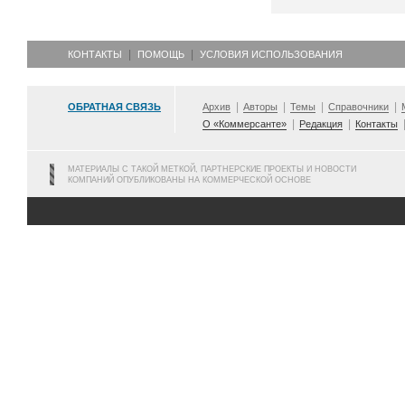
КОНТАКТЫ
ПОМОЩЬ
УСЛОВИЯ ИСПОЛЬЗОВАНИЯ
ОБРАТНАЯ СВЯЗЬ
Архив
Авторы
Темы
Справочники
О «Коммерсанте»
Редакция
Контакты
МАТЕРИАЛЫ С ТАКОЙ МЕТКОЙ, ПАРТНЕРСКИЕ ПРОЕКТЫ И НОВОСТИ
КОМПАНИЙ ОПУБЛИКОВАНЫ НА КОММЕРЧЕСКОЙ ОСНОВЕ