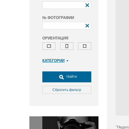
№ ФОТОГРАФИИ
ОРИЕНТАЦИЯ
КАТЕГОРИИ
Армия и ВПК
Досуг, туризм и отдых
Найти
Культура
Медицина
Сбросить фильтр
Наука
Образование
Общество
Окружающая среда
Политика
"Недел