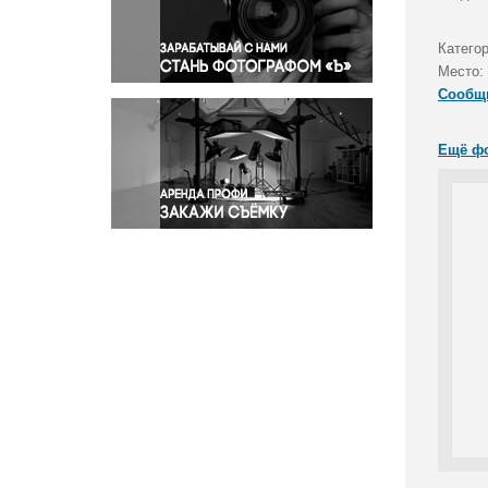
Правосудие
Происшествия и конфликты
Катего
Религия
Место:
Сообщ
Светская жизнь
Спорт
Ещё ф
Экология
Экономика и бизнес