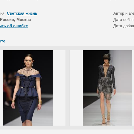
рия:
Светская жизнь
Автор и аг
Россия, Москва
Дата собы
ить об ошибке
Дата доба
ото