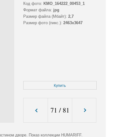
Код фото:
KMO_164222_00453_1
Формат файла:
jpg
Размер файла (Мбайт):
2,7
Размер фото (пикс.):
2463x3647
Купить
71
/
81
остином дворе. Показ коллекции HUMARIFF.