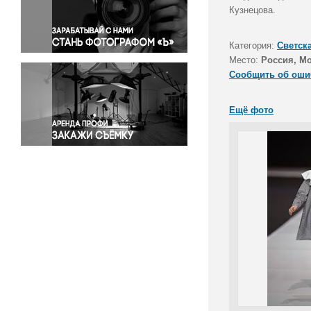
Правосудие
Кузнецова.
Происшествия и конфликты
Религия
Категория:
Светск
Место:
Россия, М
Светская жизнь
Сообщить об оши
Спорт
Экология
Ещё фото
Экономика и бизнес