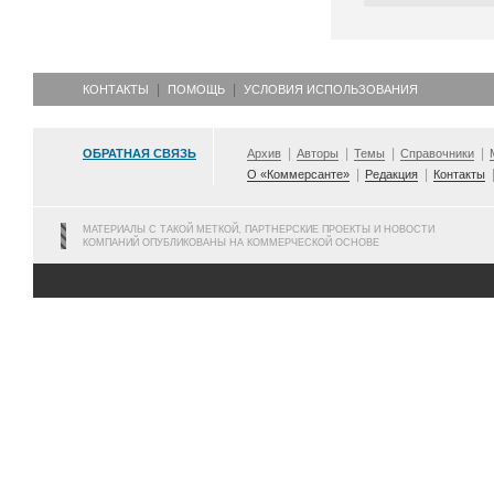
КОНТАКТЫ
ПОМОЩЬ
УСЛОВИЯ ИСПОЛЬЗОВАНИЯ
ОБРАТНАЯ СВЯЗЬ
Архив
Авторы
Темы
Справочники
О «Коммерсанте»
Редакция
Контакты
МАТЕРИАЛЫ С ТАКОЙ МЕТКОЙ, ПАРТНЕРСКИЕ ПРОЕКТЫ И НОВОСТИ
КОМПАНИЙ ОПУБЛИКОВАНЫ НА КОММЕРЧЕСКОЙ ОСНОВЕ