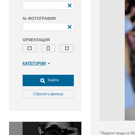
№ ФОТОГРАФИИ
ОРИЕНТАЦИЯ
КАТЕГОРИИ
Армия и ВПК
Досуг, туризм и отдых
Найти
Культура
Медицина
Сбросить фильтр
Наука
Образование
Общество
Окружающая среда
Политика
"Неделя моды в Мо