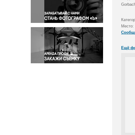
Правосудие
Gorbac
Происшествия и конфликты
Религия
Катего
Место:
Светская жизнь
Сообщ
Спорт
Экология
Ещё ф
Экономика и бизнес