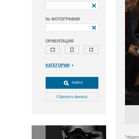
№ ФОТОГРАФИИ
ОРИЕНТАЦИЯ
КАТЕГОРИИ
Армия и ВПК
Досуг, туризм и отдых
Найти
Культура
Медицина
Сбросить фильтр
Наука
Образование
Общество
Окружающая среда
Политика
"Недел