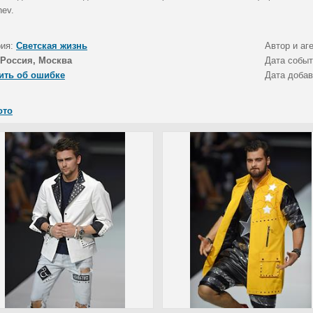
hev.
рия:
Светская жизнь
Автор и аг
Россия, Москва
Дата собы
ить об ошибке
Дата доба
ото