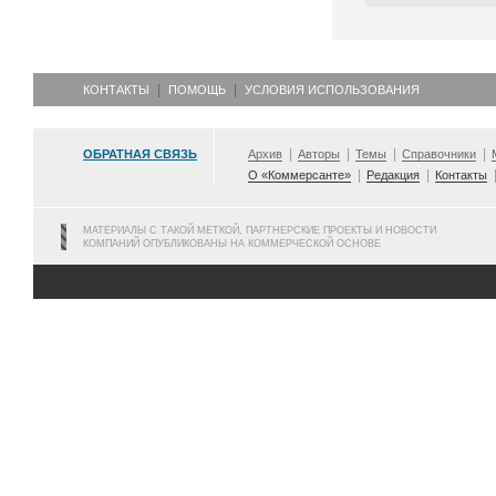
КОНТАКТЫ
ПОМОЩЬ
УСЛОВИЯ ИСПОЛЬЗОВАНИЯ
ОБРАТНАЯ СВЯЗЬ
Архив
Авторы
Темы
Справочники
О «Коммерсанте»
Редакция
Контакты
МАТЕРИАЛЫ С ТАКОЙ МЕТКОЙ, ПАРТНЕРСКИЕ ПРОЕКТЫ И НОВОСТИ
КОМПАНИЙ ОПУБЛИКОВАНЫ НА КОММЕРЧЕСКОЙ ОСНОВЕ