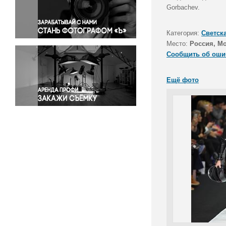
Правосудие
Gorbachev.
Происшествия и конфликты
Религия
Категория:
Светск
Место:
Россия, М
Светская жизнь
Сообщить об оши
Спорт
Экология
Ещё фото
Экономика и бизнес