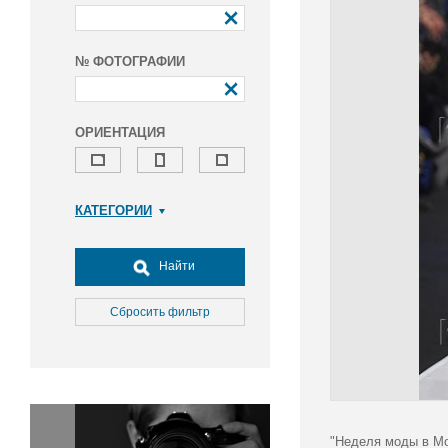
№ ФОТОГРАФИИ
ОРИЕНТАЦИЯ
КАТЕГОРИИ
Армия и ВПК
Досуг, туризм и отдых
Найти
Культура
Медицина
Сбросить фильтр
Наука
Образование
Общество
Окружающая среда
Политика
"Неделя моды в Мо