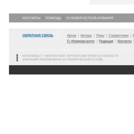
КОНТАКТЫ
ПОМОЩЬ
УСЛОВИЯ ИСПОЛЬЗОВАНИЯ
ОБРАТНАЯ СВЯЗЬ
Архив
Авторы
Темы
Справочники
О «Коммерсанте»
Редакция
Контакты
МАТЕРИАЛЫ С ТАКОЙ МЕТКОЙ, ПАРТНЕРСКИЕ ПРОЕКТЫ И НОВОСТИ
КОМПАНИЙ ОПУБЛИКОВАНЫ НА КОММЕРЧЕСКОЙ ОСНОВЕ