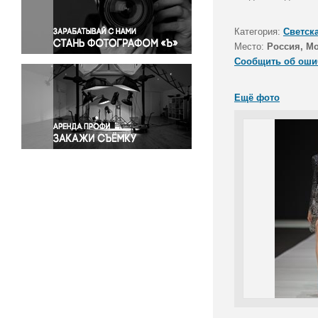
Правосудие
Происшествия и конфликты
Категория:
Светск
Религия
Место:
Россия, М
Сообщить об оши
Светская жизнь
Спорт
Ещё фото
Экология
Экономика и бизнес