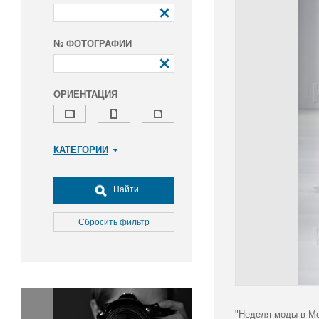
№ ФОТОГРАФИИ
ОРИЕНТАЦИЯ
КАТЕГОРИИ
Армия и ВПК
Досуг, туризм и отдых
Найти
Культура
Медицина
Сбросить фильтр
Наука
Образование
Общество
Окружающая среда
Политика
"Неделя моды в Мо