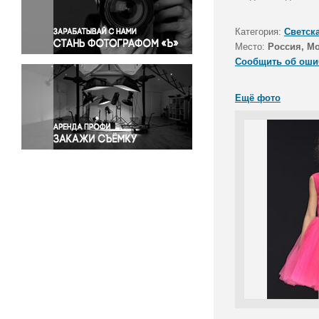
Правосудие
Происшествия и конфликты
Категория:
Светск
Религия
Место:
Россия, М
Сообщить об оши
Светская жизнь
Спорт
Ещё фото
Экология
Экономика и бизнес