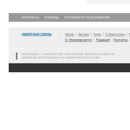
КОНТАКТЫ
ПОМОЩЬ
УСЛОВИЯ ИСПОЛЬЗОВАНИЯ
ОБРАТНАЯ СВЯЗЬ
Архив
Авторы
Темы
Справочники
О «Коммерсанте»
Редакция
Контакты
МАТЕРИАЛЫ С ТАКОЙ МЕТКОЙ, ПАРТНЕРСКИЕ ПРОЕКТЫ И НОВОСТИ
КОМПАНИЙ ОПУБЛИКОВАНЫ НА КОММЕРЧЕСКОЙ ОСНОВЕ