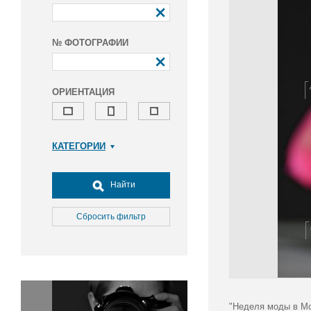
№ ФОТОГРАФИИ
ОРИЕНТАЦИЯ
КАТЕГОРИИ
Армия и ВПК
Досуг, туризм и отдых
Найти
Культура
Медицина
Сбросить фильтр
Наука
Образование
Общество
Окружающая среда
Политика
"Неделя моды в Мо