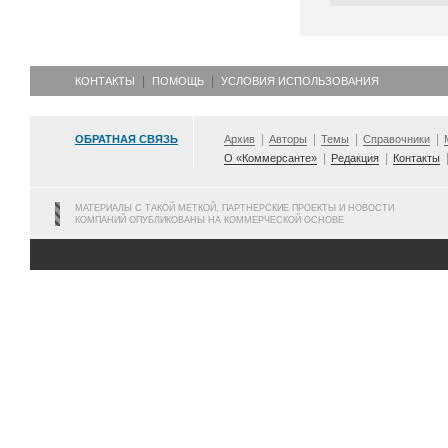
КОНТАКТЫ
ПОМОЩЬ
УСЛОВИЯ ИСПОЛЬЗОВАНИЯ
ОБРАТНАЯ СВЯЗЬ
Архив
Авторы
Темы
Справочники
О «Коммерсанте»
Редакция
Контакты
МАТЕРИАЛЫ С ТАКОЙ МЕТКОЙ, ПАРТНЕРСКИЕ ПРОЕКТЫ И НОВОСТИ
КОМПАНИЙ ОПУБЛИКОВАНЫ НА КОММЕРЧЕСКОЙ ОСНОВЕ