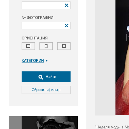
№ ФОТОГРАФИИ
ОРИЕНТАЦИЯ
КАТЕГОРИИ
Армия и ВПК
Досуг, туризм и отдых
Найти
Культура
Медицина
Сбросить фильтр
Наука
Образование
Общество
Окружающая среда
Политика
"Неделя моды в Мо