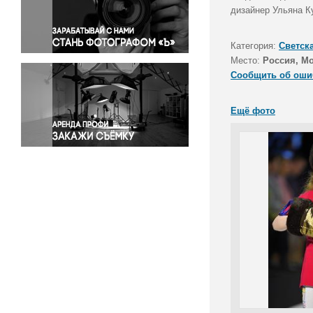
Правосудие
дизайнер Ульяна Ку
Происшествия и конфликты
Религия
Категория:
Светск
Место:
Россия, М
Светская жизнь
Сообщить об оши
Спорт
Экология
Ещё фото
Экономика и бизнес