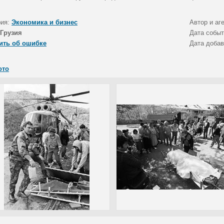
рия:
Экономика и бизнес
Автор и аг
Грузия
Дата собы
ить об ошибке
Дата доба
ото