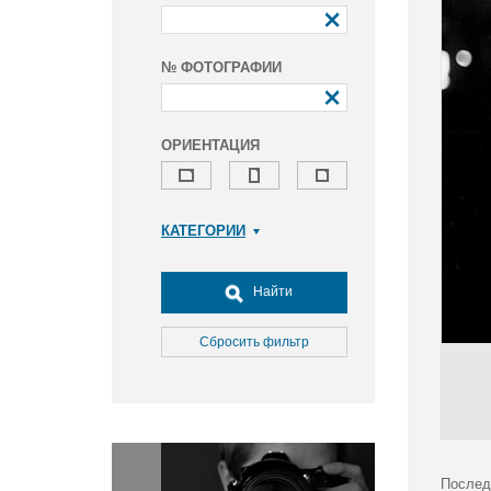
№ ФОТОГРАФИИ
ОРИЕНТАЦИЯ
КАТЕГОРИИ
Армия и ВПК
Досуг, туризм и отдых
Найти
Культура
Медицина
Сбросить фильтр
Наука
Образование
Общество
Окружающая среда
Политика
Послед