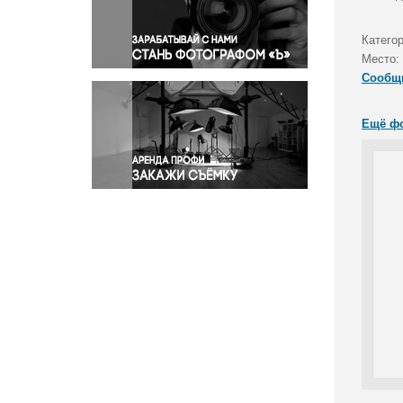
Правосудие
Происшествия и конфликты
Катего
Религия
Место:
Сообщ
Светская жизнь
Спорт
Ещё ф
Экология
Экономика и бизнес