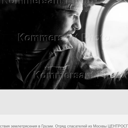
ствия землетрясения в Грузии. Отряд спасателей из Москвы ЦЕНТРОС