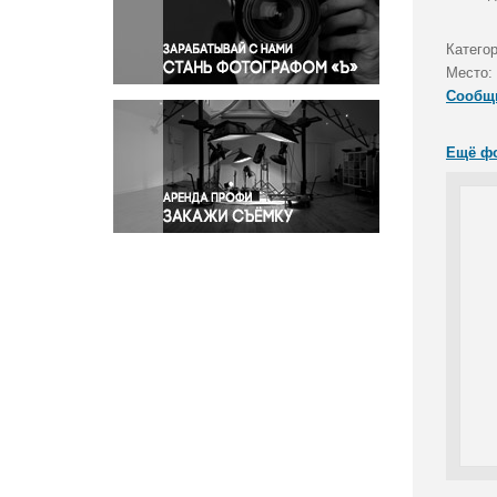
Правосудие
Происшествия и конфликты
Катего
Религия
Место:
Сообщ
Светская жизнь
Спорт
Ещё ф
Экология
Экономика и бизнес