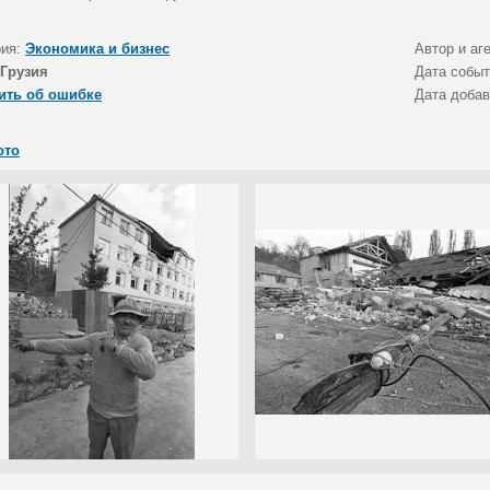
рия:
Экономика и бизнес
Автор и аг
Грузия
Дата собы
ить об ошибке
Дата доба
ото