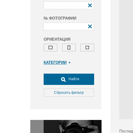
№ ФОТОГРАФИИ
ОРИЕНТАЦИЯ
КАТЕГОРИИ
Армия и ВПК
Досуг, туризм и отдых
Найти
Культура
Медицина
Сбросить фильтр
Наука
Образование
Общество
Окружающая среда
Политика
Послед