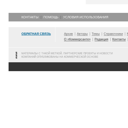
КОНТАКТЫ
ПОМОЩЬ
УСЛОВИЯ ИСПОЛЬЗОВАНИЯ
ОБРАТНАЯ СВЯЗЬ
Архив
Авторы
Темы
Справочники
О «Коммерсанте»
Редакция
Контакты
МАТЕРИАЛЫ С ТАКОЙ МЕТКОЙ, ПАРТНЕРСКИЕ ПРОЕКТЫ И НОВОСТИ
КОМПАНИЙ ОПУБЛИКОВАНЫ НА КОММЕРЧЕСКОЙ ОСНОВЕ