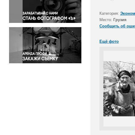
Правосудие
Происшествия и конфликты
Категория:
Эконом
Религия
Место:
Грузия
Сообщить об оши
Светская жизнь
Спорт
Ещё фото
Экология
Экономика и бизнес