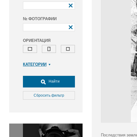
№ ФОТОГРАФИИ
ОРИЕНТАЦИЯ
КАТЕГОРИИ
Армия и ВПК
Досуг, туризм и отдых
Найти
Культура
Медицина
Сбросить фильтр
Наука
Образование
Общество
Окружающая среда
Политика
Последствия земле