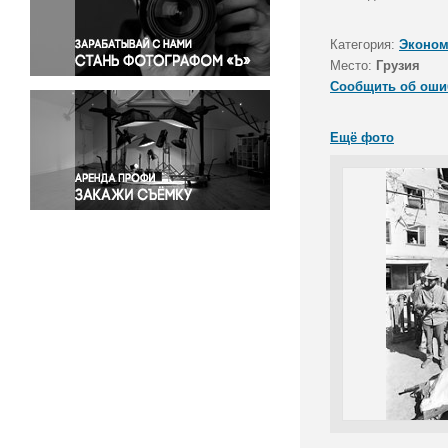
Правосудие
Происшествия и конфликты
Категория:
Эконом
Религия
Место:
Грузия
Сообщить об оши
Светская жизнь
Спорт
Ещё фото
Экология
Экономика и бизнес