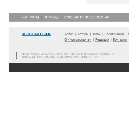
КОНТАКТЫ
ПОМОЩЬ
УСЛОВИЯ ИСПОЛЬЗОВАНИЯ
ОБРАТНАЯ СВЯЗЬ
Архив
Авторы
Темы
Справочники
О «Коммерсанте»
Редакция
Контакты
МАТЕРИАЛЫ С ТАКОЙ МЕТКОЙ, ПАРТНЕРСКИЕ ПРОЕКТЫ И НОВОСТИ
КОМПАНИЙ ОПУБЛИКОВАНЫ НА КОММЕРЧЕСКОЙ ОСНОВЕ