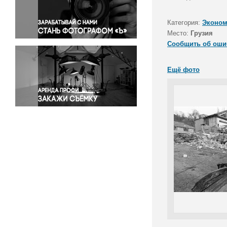
Правосудие
Происшествия и конфликты
Категория:
Эконом
Религия
Место:
Грузия
Сообщить об оши
Светская жизнь
Спорт
Ещё фото
Экология
Экономика и бизнес