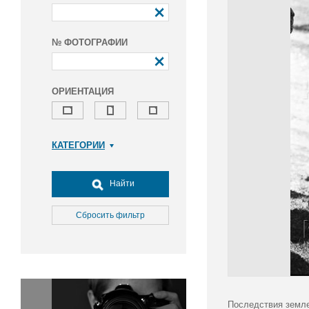
№ ФОТОГРАФИИ
ОРИЕНТАЦИЯ
КАТЕГОРИИ
Армия и ВПК
Досуг, туризм и отдых
Найти
Культура
Медицина
Сбросить фильтр
Наука
Образование
Общество
Окружающая среда
Политика
Последствия земле