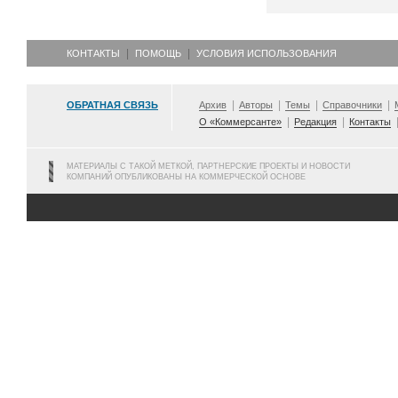
КОНТАКТЫ
ПОМОЩЬ
УСЛОВИЯ ИСПОЛЬЗОВАНИЯ
ОБРАТНАЯ СВЯЗЬ
Архив
Авторы
Темы
Справочники
О «Коммерсанте»
Редакция
Контакты
МАТЕРИАЛЫ С ТАКОЙ МЕТКОЙ, ПАРТНЕРСКИЕ ПРОЕКТЫ И НОВОСТИ
КОМПАНИЙ ОПУБЛИКОВАНЫ НА КОММЕРЧЕСКОЙ ОСНОВЕ