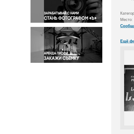
Правосудие
Происшествия и конфликты
Катего
Религия
Место:
Сообщ
Светская жизнь
Спорт
Ещё ф
Экология
Экономика и бизнес