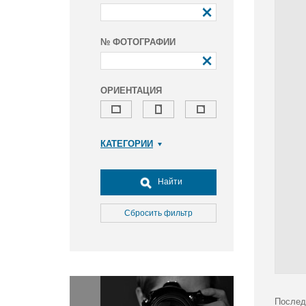
№ ФОТОГРАФИИ
ОРИЕНТАЦИЯ
КАТЕГОРИИ
Армия и ВПК
Досуг, туризм и отдых
Найти
Культура
Медицина
Сбросить фильтр
Наука
Образование
Общество
Окружающая среда
Политика
Послед