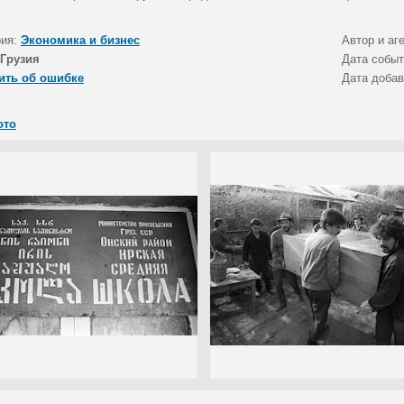
рия:
Экономика и бизнес
Автор и аг
Грузия
Дата собы
ить об ошибке
Дата доба
ото