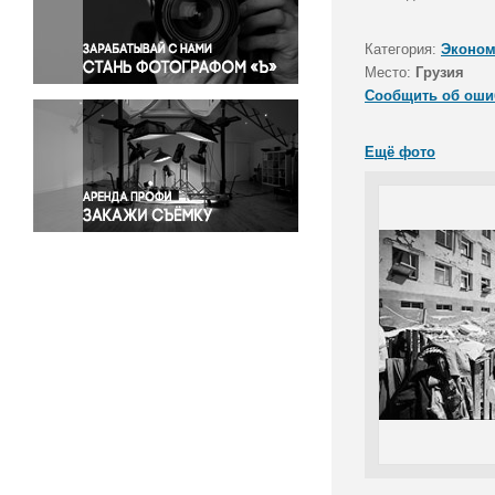
Правосудие
Происшествия и конфликты
Категория:
Эконом
Религия
Место:
Грузия
Сообщить об оши
Светская жизнь
Спорт
Ещё фото
Экология
Экономика и бизнес