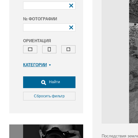
№ ФОТОГРАФИИ
ОРИЕНТАЦИЯ
КАТЕГОРИИ
Армия и ВПК
Досуг, туризм и отдых
Найти
Культура
Медицина
Сбросить фильтр
Наука
Образование
Общество
Окружающая среда
Политика
Последствия земле