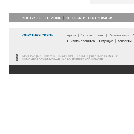
КОНТАКТЫ
ПОМОЩЬ
УСЛОВИЯ ИСПОЛЬЗОВАНИЯ
ОБРАТНАЯ СВЯЗЬ
Архив
Авторы
Темы
Справочники
О «Коммерсанте»
Редакция
Контакты
МАТЕРИАЛЫ С ТАКОЙ МЕТКОЙ, ПАРТНЕРСКИЕ ПРОЕКТЫ И НОВОСТИ
КОМПАНИЙ ОПУБЛИКОВАНЫ НА КОММЕРЧЕСКОЙ ОСНОВЕ