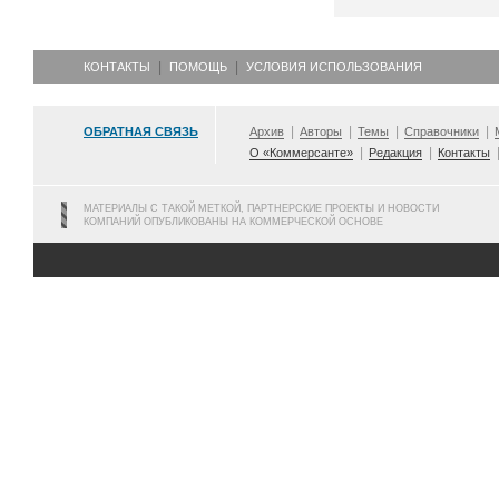
КОНТАКТЫ
ПОМОЩЬ
УСЛОВИЯ ИСПОЛЬЗОВАНИЯ
ОБРАТНАЯ СВЯЗЬ
Архив
Авторы
Темы
Справочники
О «Коммерсанте»
Редакция
Контакты
МАТЕРИАЛЫ С ТАКОЙ МЕТКОЙ, ПАРТНЕРСКИЕ ПРОЕКТЫ И НОВОСТИ
КОМПАНИЙ ОПУБЛИКОВАНЫ НА КОММЕРЧЕСКОЙ ОСНОВЕ