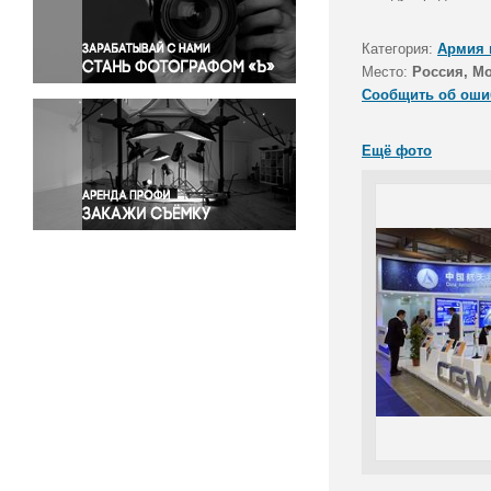
Правосудие
Происшествия и конфликты
Категория:
Армия 
Религия
Место:
Россия, М
Сообщить об оши
Светская жизнь
Спорт
Ещё фото
Экология
Экономика и бизнес