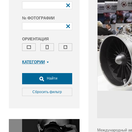
№ ФОТОГРАФИИ
ОРИЕНТАЦИЯ
КАТЕГОРИИ
Армия и ВПК
Досуг, туризм и отдых
Найти
Культура
Медицина
Сбросить фильтр
Наука
Образование
Общество
Окружающая среда
Политика
Международный ав