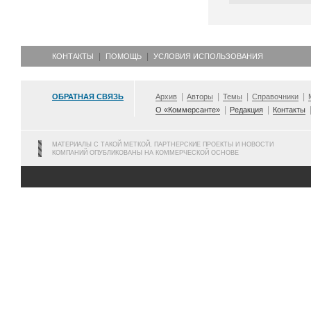
КОНТАКТЫ
ПОМОЩЬ
УСЛОВИЯ ИСПОЛЬЗОВАНИЯ
ОБРАТНАЯ СВЯЗЬ
Архив
Авторы
Темы
Справочники
О «Коммерсанте»
Редакция
Контакты
МАТЕРИАЛЫ С ТАКОЙ МЕТКОЙ, ПАРТНЕРСКИЕ ПРОЕКТЫ И НОВОСТИ
КОМПАНИЙ ОПУБЛИКОВАНЫ НА КОММЕРЧЕСКОЙ ОСНОВЕ