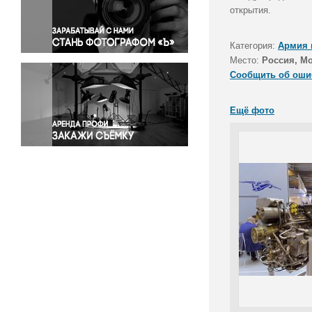
Правосудие
открытия.
Происшествия и конфликты
Религия
Категория:
Армия 
Место:
Россия, М
Светская жизнь
Сообщить об оши
Спорт
Экология
Ещё фото
Экономика и бизнес