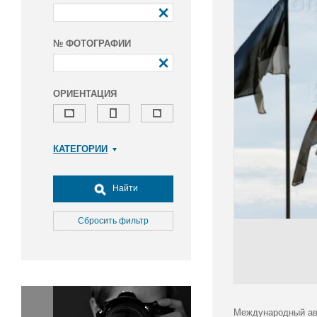
№ ФОТОГРАФИИ
ОРИЕНТАЦИЯ
КАТЕГОРИИ
Армия и ВПК
Досуг, туризм и отдых
Найти
Культура
Медицина
Сбросить фильтр
Наука
Образование
Общество
Окружающая среда
Политика
Международный ав