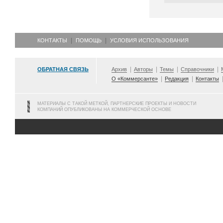
КОНТАКТЫ
ПОМОЩЬ
УСЛОВИЯ ИСПОЛЬЗОВАНИЯ
ОБРАТНАЯ СВЯЗЬ
Архив
Авторы
Темы
Справочники
О «Коммерсанте»
Редакция
Контакты
МАТЕРИАЛЫ С ТАКОЙ МЕТКОЙ, ПАРТНЕРСКИЕ ПРОЕКТЫ И НОВОСТИ
КОМПАНИЙ ОПУБЛИКОВАНЫ НА КОММЕРЧЕСКОЙ ОСНОВЕ