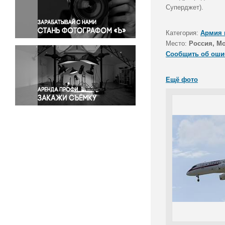
Правосудие
Суперджет).
Происшествия и конфликты
Религия
Категория:
Армия 
Место:
Россия, М
Светская жизнь
Сообщить об оши
Спорт
Экология
Ещё фото
Экономика и бизнес