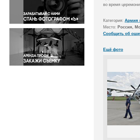
Правосудие
во время церемони
Происшествия и конфликты
Религия
Категория:
Армия 
Место:
Россия, М
Светская жизнь
Сообщить об оши
Спорт
Экология
Ещё фото
Экономика и бизнес