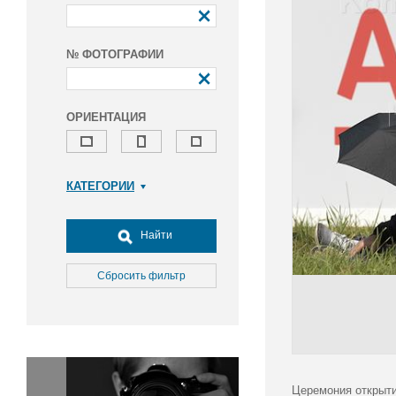
№ ФОТОГРАФИИ
ОРИЕНТАЦИЯ
КАТЕГОРИИ
Армия и ВПК
Досуг, туризм и отдых
Найти
Культура
Медицина
Сбросить фильтр
Наука
Образование
Общество
Окружающая среда
Политика
Церемония открыти