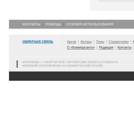
КОНТАКТЫ
ПОМОЩЬ
УСЛОВИЯ ИСПОЛЬЗОВАНИЯ
ОБРАТНАЯ СВЯЗЬ
Архив
Авторы
Темы
Справочники
О «Коммерсанте»
Редакция
Контакты
МАТЕРИАЛЫ С ТАКОЙ МЕТКОЙ, ПАРТНЕРСКИЕ ПРОЕКТЫ И НОВОСТИ
КОМПАНИЙ ОПУБЛИКОВАНЫ НА КОММЕРЧЕСКОЙ ОСНОВЕ