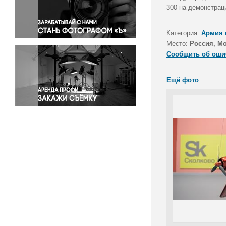
Правосудие
300 на демонстрац
Происшествия и конфликты
Религия
Категория:
Армия 
Место:
Россия, М
Светская жизнь
Сообщить об оши
Спорт
Экология
Ещё фото
Экономика и бизнес