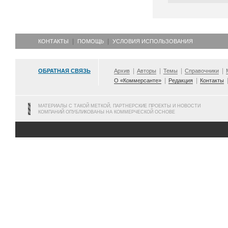
КОНТАКТЫ
ПОМОЩЬ
УСЛОВИЯ ИСПОЛЬЗОВАНИЯ
ОБРАТНАЯ СВЯЗЬ
Архив
Авторы
Темы
Справочники
О «Коммерсанте»
Редакция
Контакты
МАТЕРИАЛЫ С ТАКОЙ МЕТКОЙ, ПАРТНЕРСКИЕ ПРОЕКТЫ И НОВОСТИ
КОМПАНИЙ ОПУБЛИКОВАНЫ НА КОММЕРЧЕСКОЙ ОСНОВЕ