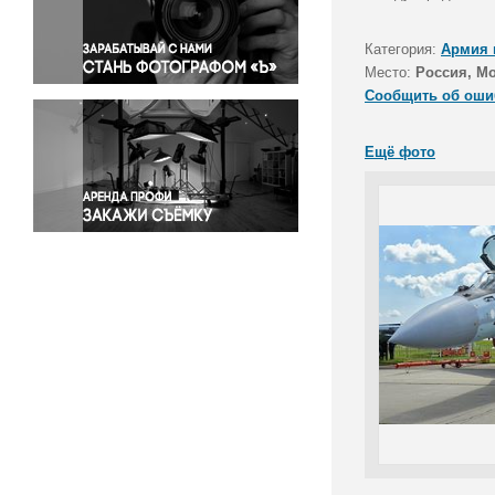
Правосудие
Происшествия и конфликты
Категория:
Армия 
Религия
Место:
Россия, М
Сообщить об оши
Светская жизнь
Спорт
Ещё фото
Экология
Экономика и бизнес