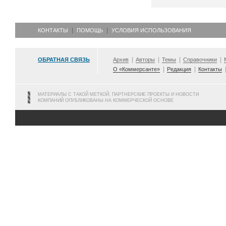
КОНТАКТЫ
ПОМОЩЬ
УСЛОВИЯ ИСПОЛЬЗОВАНИЯ
ОБРАТНАЯ СВЯЗЬ
Архив
Авторы
Темы
Справочники
О «Коммерсанте»
Редакция
Контакты
МАТЕРИАЛЫ С ТАКОЙ МЕТКОЙ, ПАРТНЕРСКИЕ ПРОЕКТЫ И НОВОСТИ
КОМПАНИЙ ОПУБЛИКОВАНЫ НА КОММЕРЧЕСКОЙ ОСНОВЕ