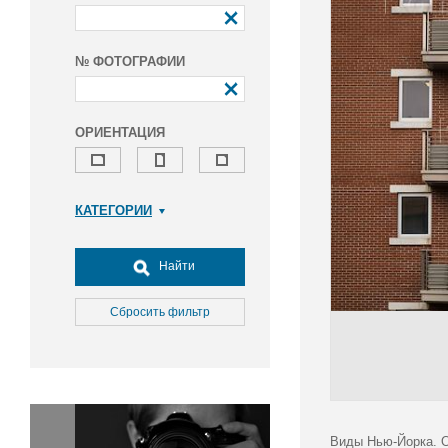
№ ФОТОГРАФИИ
ОРИЕНТАЦИЯ
КАТЕГОРИИ
Армия и ВПК
Досуг, туризм и отдых
Найти
Культура
Медицина
Сбросить фильтр
Наука
Образование
Общество
Окружающая среда
Политика
Виды Нью-Йорка. О