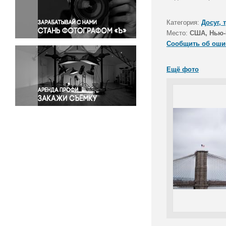
Правосудие
Происшествия и конфликты
Категория:
Досуг, 
Религия
Место:
США, Нью-
Сообщить об оши
Светская жизнь
Спорт
Ещё фото
Экология
Экономика и бизнес