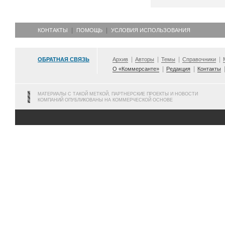
КОНТАКТЫ
ПОМОЩЬ
УСЛОВИЯ ИСПОЛЬЗОВАНИЯ
ОБРАТНАЯ СВЯЗЬ
Архив
Авторы
Темы
Справочники
О «Коммерсанте»
Редакция
Контакты
МАТЕРИАЛЫ С ТАКОЙ МЕТКОЙ, ПАРТНЕРСКИЕ ПРОЕКТЫ И НОВОСТИ
КОМПАНИЙ ОПУБЛИКОВАНЫ НА КОММЕРЧЕСКОЙ ОСНОВЕ