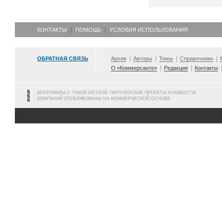
КОНТАКТЫ
ПОМОЩЬ
УСЛОВИЯ ИСПОЛЬЗОВАНИЯ
ОБРАТНАЯ СВЯЗЬ
Архив
Авторы
Темы
Справочники
О «Коммерсанте»
Редакция
Контакты
МАТЕРИАЛЫ С ТАКОЙ МЕТКОЙ, ПАРТНЕРСКИЕ ПРОЕКТЫ И НОВОСТИ
КОМПАНИЙ ОПУБЛИКОВАНЫ НА КОММЕРЧЕСКОЙ ОСНОВЕ