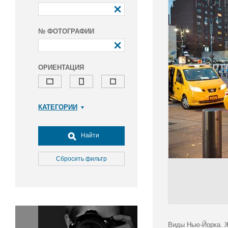
№ ФОТОГРАФИИ
ОРИЕНТАЦИЯ
КАТЕГОРИИ
Армия и ВПК
Досуг, туризм и отдых
Найти
Культура
Медицина
Сбросить фильтр
Наука
Образование
Общество
Окружающая среда
Политика
Виды Нью-Йорка. Ж