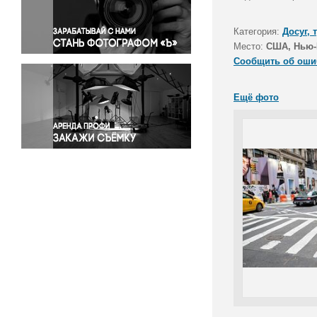
Правосудие
Происшествия и конфликты
Категория:
Досуг, 
Религия
Место:
США, Нью-
Сообщить об оши
Светская жизнь
Спорт
Ещё фото
Экология
Экономика и бизнес