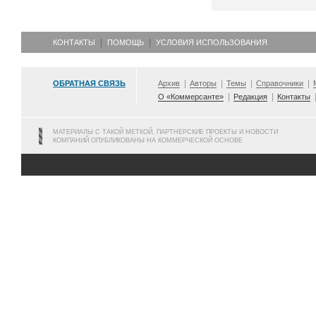
КОНТАКТЫ
ПОМОЩЬ
УСЛОВИЯ ИСПОЛЬЗОВАНИЯ
ОБРАТНАЯ СВЯЗЬ
Архив
Авторы
Темы
Справочники
О «Коммерсанте»
Редакция
Контакты
МАТЕРИАЛЫ С ТАКОЙ МЕТКОЙ, ПАРТНЕРСКИЕ ПРОЕКТЫ И НОВОСТИ
КОМПАНИЙ ОПУБЛИКОВАНЫ НА КОММЕРЧЕСКОЙ ОСНОВЕ