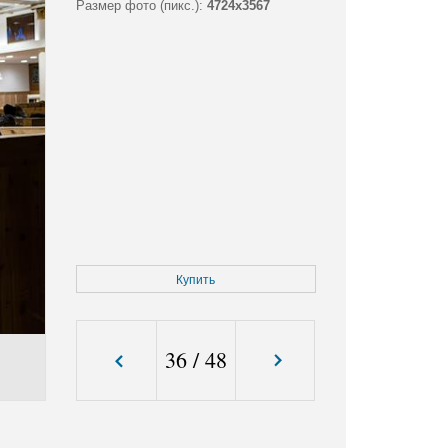
Размер фото (пикс.):
4724x3567
Купить
36
/
48