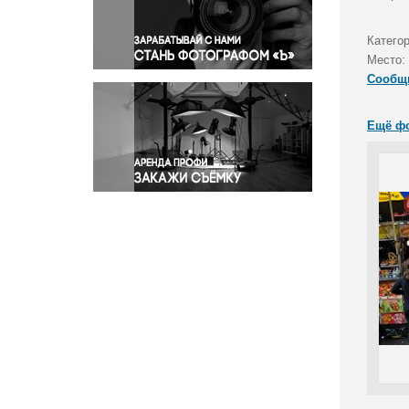
Правосудие
Происшествия и конфликты
Катего
Религия
Место:
Сообщ
Светская жизнь
Спорт
Ещё ф
Экология
Экономика и бизнес