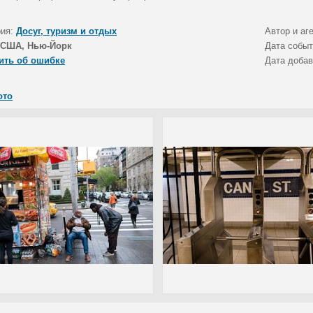
рия:
Досуг, туризм и отдых
Автор и аг
США, Нью-Йорк
Дата собы
ить об ошибке
Дата доба
ото