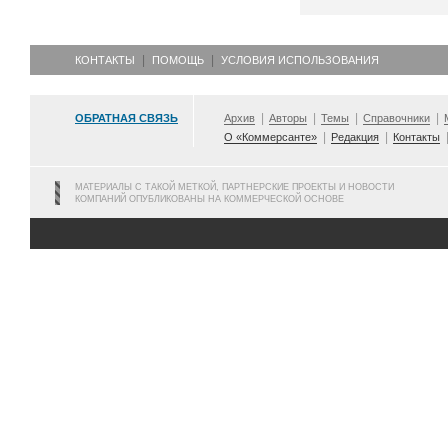
КОНТАКТЫ
ПОМОЩЬ
УСЛОВИЯ ИСПОЛЬЗОВАНИЯ
ОБРАТНАЯ СВЯЗЬ
Архив
Авторы
Темы
Справочники
О «Коммерсанте»
Редакция
Контакты
МАТЕРИАЛЫ С ТАКОЙ МЕТКОЙ, ПАРТНЕРСКИЕ ПРОЕКТЫ И НОВОСТИ
КОМПАНИЙ ОПУБЛИКОВАНЫ НА КОММЕРЧЕСКОЙ ОСНОВЕ