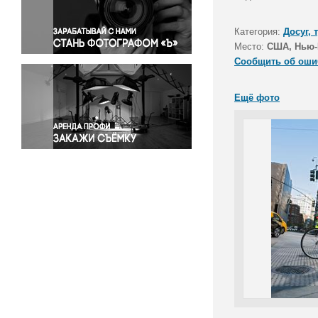
Правосудие
Происшествия и конфликты
Категория:
Досуг, 
Религия
Место:
США, Нью-
Сообщить об оши
Светская жизнь
Спорт
Ещё фото
Экология
Экономика и бизнес