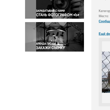
Правосудие
Происшествия и конфликты
Катего
Религия
Место:
Сообщ
Светская жизнь
Спорт
Ещё ф
Экология
Экономика и бизнес