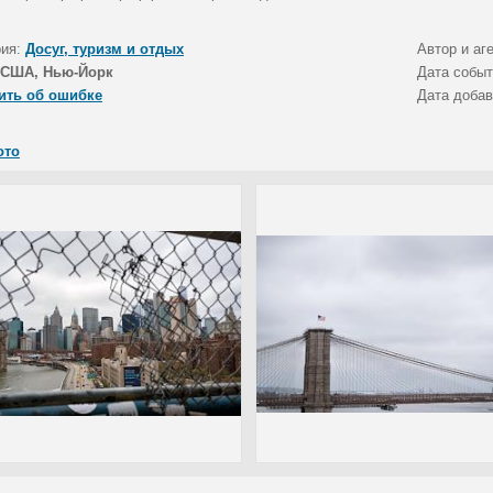
рия:
Досуг, туризм и отдых
Автор и аг
США, Нью-Йорк
Дата собы
ить об ошибке
Дата доба
ото