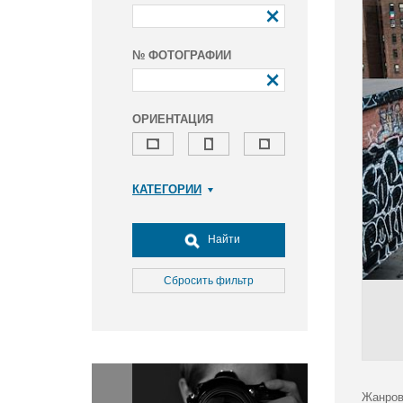
№ ФОТОГРАФИИ
ОРИЕНТАЦИЯ
КАТЕГОРИИ
Армия и ВПК
Досуг, туризм и отдых
Найти
Культура
Медицина
Сбросить фильтр
Наука
Образование
Общество
Окружающая среда
Политика
Жанров