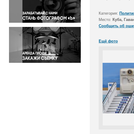
Правосудие
Происшествия и конфликты
Категория:
Полити
Религия
Место:
Куба, Гава
Сообщить об оши
Светская жизнь
Спорт
Ещё фото
Экология
Экономика и бизнес