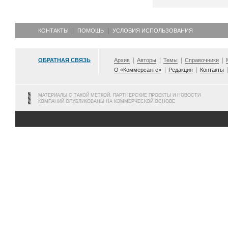
КОНТАКТЫ
ПОМОЩЬ
УСЛОВИЯ ИСПОЛЬЗОВАНИЯ
ОБРАТНАЯ СВЯЗЬ
Архив
Авторы
Темы
Справочники
О «Коммерсанте»
Редакция
Контакты
МАТЕРИАЛЫ С ТАКОЙ МЕТКОЙ, ПАРТНЕРСКИЕ ПРОЕКТЫ И НОВОСТИ
КОМПАНИЙ ОПУБЛИКОВАНЫ НА КОММЕРЧЕСКОЙ ОСНОВЕ