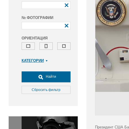
№ ФОТОГРАФИИ
ОРИЕНТАЦИЯ
КАТЕГОРИИ
Армия и ВПК
Досуг, туризм и отдых
Найти
Культура
Медицина
Сбросить фильтр
Наука
Образование
Общество
Окружающая среда
Политика
Президент США Бар