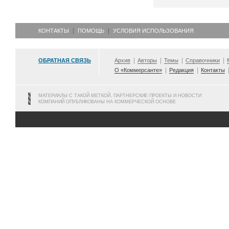
КОНТАКТЫ
ПОМОЩЬ
УСЛОВИЯ ИСПОЛЬЗОВАНИЯ
ОБРАТНАЯ СВЯЗЬ
Архив
Авторы
Темы
Справочники
О «Коммерсанте»
Редакция
Контакты
МАТЕРИАЛЫ С ТАКОЙ МЕТКОЙ, ПАРТНЕРСКИЕ ПРОЕКТЫ И НОВОСТИ
КОМПАНИЙ ОПУБЛИКОВАНЫ НА КОММЕРЧЕСКОЙ ОСНОВЕ