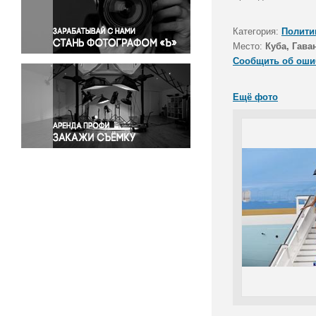
Правосудие
Происшествия и конфликты
Категория:
Полити
Религия
Место:
Куба, Гава
Сообщить об оши
Светская жизнь
Спорт
Ещё фото
Экология
Экономика и бизнес