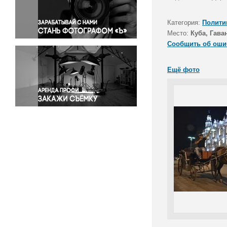
Правосудие
Происшествия и конфликты
Категория:
Полити
Религия
Место:
Куба, Гава
Сообщить об оши
Светская жизнь
Спорт
Ещё фото
Экология
Экономика и бизнес