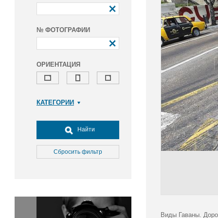
№ ФОТОГРАФИИ
ОРИЕНТАЦИЯ
КАТЕГОРИИ
Армия и ВПК
Досуг, туризм и отдых
Найти
Культура
Медицина
Сбросить фильтр
Наука
Образование
Общество
Окружающая среда
Политика
Виды Гаваны. Доро