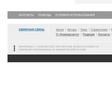
КОНТАКТЫ
ПОМОЩЬ
УСЛОВИЯ ИСПОЛЬЗОВАНИЯ
ОБРАТНАЯ СВЯЗЬ
Архив
Авторы
Темы
Справочники
О «Коммерсанте»
Редакция
Контакты
МАТЕРИАЛЫ С ТАКОЙ МЕТКОЙ, ПАРТНЕРСКИЕ ПРОЕКТЫ И НОВОСТИ
КОМПАНИЙ ОПУБЛИКОВАНЫ НА КОММЕРЧЕСКОЙ ОСНОВЕ