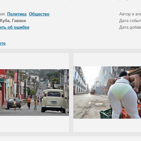
рия:
Политика
Общество
Автор и аг
Куба, Гавана
Дата собы
ить об ошибке
Дата доба
ото