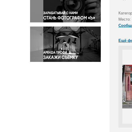
Правосудие
Происшествия и конфликты
Катего
Религия
Место:
Сообщ
Светская жизнь
Спорт
Ещё ф
Экология
Экономика и бизнес