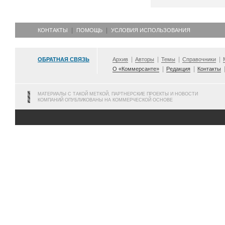
КОНТАКТЫ
ПОМОЩЬ
УСЛОВИЯ ИСПОЛЬЗОВАНИЯ
ОБРАТНАЯ СВЯЗЬ
Архив
Авторы
Темы
Справочники
О «Коммерсанте»
Редакция
Контакты
МАТЕРИАЛЫ С ТАКОЙ МЕТКОЙ, ПАРТНЕРСКИЕ ПРОЕКТЫ И НОВОСТИ
КОМПАНИЙ ОПУБЛИКОВАНЫ НА КОММЕРЧЕСКОЙ ОСНОВЕ