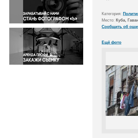
Правосудие
Происшествия и конфликты
Категория:
Полити
Религия
Место:
Куба, Гава
Сообщить об оши
Светская жизнь
Спорт
Ещё фото
Экология
Экономика и бизнес