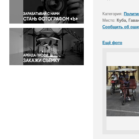
Правосудие
Происшествия и конфликты
Категория:
Полити
Религия
Место:
Куба, Гава
Сообщить об оши
Светская жизнь
Спорт
Ещё фото
Экология
Экономика и бизнес