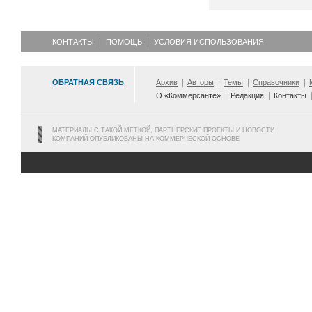
КОНТАКТЫ
ПОМОЩЬ
УСЛОВИЯ ИСПОЛЬЗОВАНИЯ
ОБРАТНАЯ СВЯЗЬ
Архив
Авторы
Темы
Справочники
О «Коммерсанте»
Редакция
Контакты
МАТЕРИАЛЫ С ТАКОЙ МЕТКОЙ, ПАРТНЕРСКИЕ ПРОЕКТЫ И НОВОСТИ
КОМПАНИЙ ОПУБЛИКОВАНЫ НА КОММЕРЧЕСКОЙ ОСНОВЕ