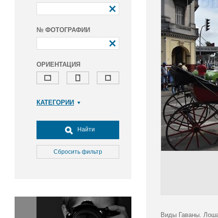
№ ФОТОГРАФИИ
ОРИЕНТАЦИЯ
КАТЕГОРИИ
Армия и ВПК
Досуг, туризм и отдых
Найти
Культура
Медицина
Сбросить фильтр
Наука
Образование
Общество
Окружающая среда
Политика
Виды Гаваны. Лоша