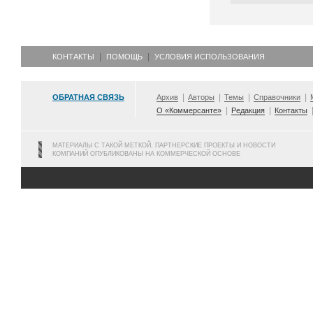
КОНТАКТЫ
ПОМОЩЬ
УСЛОВИЯ ИСПОЛЬЗОВАНИЯ
ОБРАТНАЯ СВЯЗЬ
Архив
Авторы
Темы
Справочники
О «Коммерсанте»
Редакция
Контакты
МАТЕРИАЛЫ С ТАКОЙ МЕТКОЙ, ПАРТНЕРСКИЕ ПРОЕКТЫ И НОВОСТИ
КОМПАНИЙ ОПУБЛИКОВАНЫ НА КОММЕРЧЕСКОЙ ОСНОВЕ