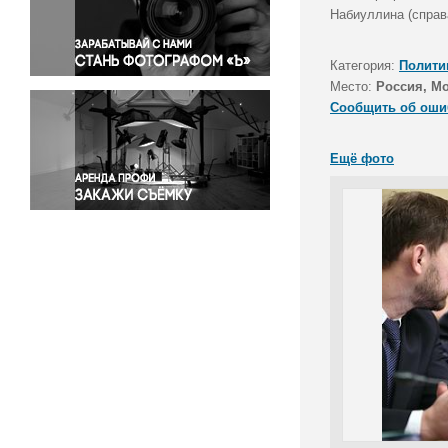
Правосудие
Набиуллина (справ
Происшествия и конфликты
Религия
Категория:
Полити
Место:
Россия, М
Светская жизнь
Сообщить об оши
Спорт
Экология
Ещё фото
Экономика и бизнес