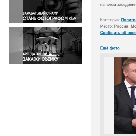
Правосудие
началом заседания
Происшествия и конфликты
Религия
Категория:
Полити
Место:
Россия, М
Светская жизнь
Сообщить об оши
Спорт
Экология
Ещё фото
Экономика и бизнес