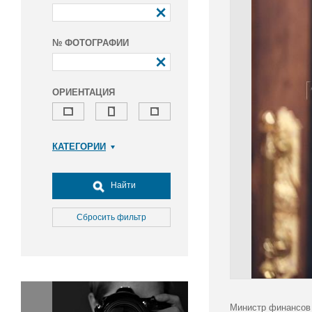
№ ФОТОГРАФИИ
ОРИЕНТАЦИЯ
КАТЕГОРИИ
Армия и ВПК
Досуг, туризм и отдых
Найти
Культура
Медицина
Сбросить фильтр
Наука
Образование
Общество
Окружающая среда
Политика
Министр финансов 