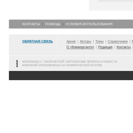
КОНТАКТЫ
ПОМОЩЬ
УСЛОВИЯ ИСПОЛЬЗОВАНИЯ
ОБРАТНАЯ СВЯЗЬ
Архив
Авторы
Темы
Справочники
О «Коммерсанте»
Редакция
Контакты
МАТЕРИАЛЫ С ТАКОЙ МЕТКОЙ, ПАРТНЕРСКИЕ ПРОЕКТЫ И НОВОСТИ
КОМПАНИЙ ОПУБЛИКОВАНЫ НА КОММЕРЧЕСКОЙ ОСНОВЕ