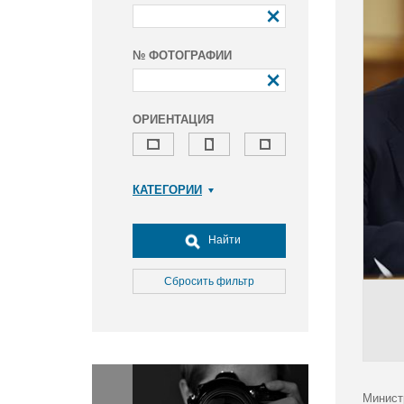
№ ФОТОГРАФИИ
ОРИЕНТАЦИЯ
КАТЕГОРИИ
Армия и ВПК
Досуг, туризм и отдых
Найти
Культура
Медицина
Сбросить фильтр
Наука
Образование
Общество
Окружающая среда
Политика
Минист