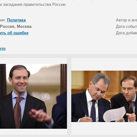
м заседания правительства России.
рия:
Политика
Автор и аг
Россия, Москва
Дата собы
ить об ошибке
Дата доба
ото