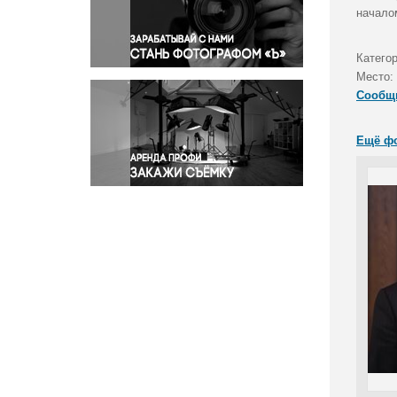
Правосудие
начало
Происшествия и конфликты
Религия
Катего
Место:
Светская жизнь
Сообщ
Спорт
Экология
Ещё ф
Экономика и бизнес