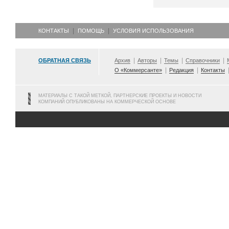
КОНТАКТЫ
ПОМОЩЬ
УСЛОВИЯ ИСПОЛЬЗОВАНИЯ
ОБРАТНАЯ СВЯЗЬ
Архив
Авторы
Темы
Справочники
О «Коммерсанте»
Редакция
Контакты
МАТЕРИАЛЫ С ТАКОЙ МЕТКОЙ, ПАРТНЕРСКИЕ ПРОЕКТЫ И НОВОСТИ
КОМПАНИЙ ОПУБЛИКОВАНЫ НА КОММЕРЧЕСКОЙ ОСНОВЕ