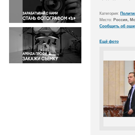
Правосудие
Происшествия и конфликты
Категория:
Полити
Религия
Место:
Россия, М
Сообщить об оши
Светская жизнь
Спорт
Ещё фото
Экология
Экономика и бизнес