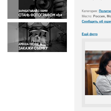
Правосудие
Происшествия и конфликты
Категория:
Полити
Религия
Место:
Россия, М
Сообщить об оши
Светская жизнь
Спорт
Ещё фото
Экология
Экономика и бизнес