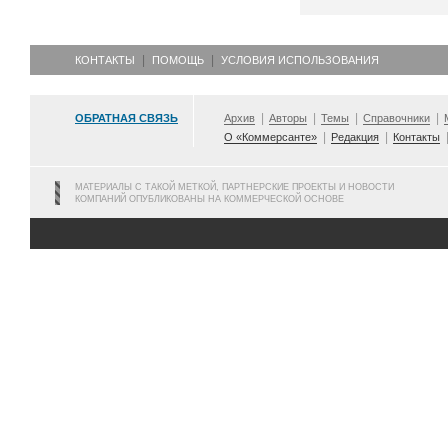
КОНТАКТЫ
ПОМОЩЬ
УСЛОВИЯ ИСПОЛЬЗОВАНИЯ
ОБРАТНАЯ СВЯЗЬ
Архив
Авторы
Темы
Справочники
О «Коммерсанте»
Редакция
Контакты
МАТЕРИАЛЫ С ТАКОЙ МЕТКОЙ, ПАРТНЕРСКИЕ ПРОЕКТЫ И НОВОСТИ
КОМПАНИЙ ОПУБЛИКОВАНЫ НА КОММЕРЧЕСКОЙ ОСНОВЕ