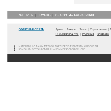
КОНТАКТЫ
ПОМОЩЬ
УСЛОВИЯ ИСПОЛЬЗОВАНИЯ
ОБРАТНАЯ СВЯЗЬ
Архив
Авторы
Темы
Справочники
О «Коммерсанте»
Редакция
Контакты
МАТЕРИАЛЫ С ТАКОЙ МЕТКОЙ, ПАРТНЕРСКИЕ ПРОЕКТЫ И НОВОСТИ
КОМПАНИЙ ОПУБЛИКОВАНЫ НА КОММЕРЧЕСКОЙ ОСНОВЕ