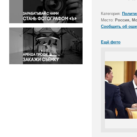
Правосудие
Происшествия и конфликты
Категория:
Полити
Религия
Место:
Россия, М
Сообщить об оши
Светская жизнь
Спорт
Ещё фото
Экология
Экономика и бизнес