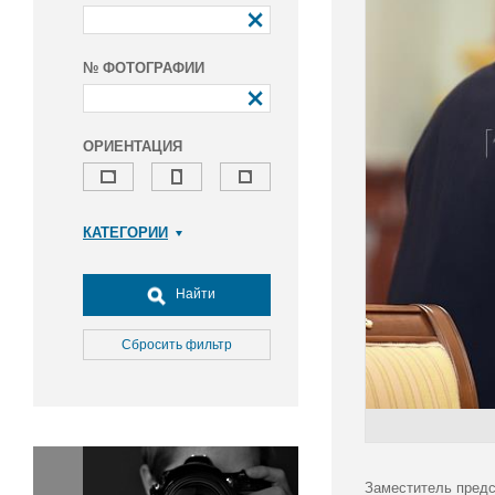
№ ФОТОГРАФИИ
ОРИЕНТАЦИЯ
КАТЕГОРИИ
Армия и ВПК
Досуг, туризм и отдых
Найти
Культура
Медицина
Сбросить фильтр
Наука
Образование
Общество
Окружающая среда
Политика
Заместитель предс