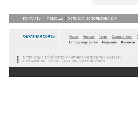
КОНТАКТЫ
ПОМОЩЬ
УСЛОВИЯ ИСПОЛЬЗОВАНИЯ
ОБРАТНАЯ СВЯЗЬ
Архив
Авторы
Темы
Справочники
О «Коммерсанте»
Редакция
Контакты
МАТЕРИАЛЫ С ТАКОЙ МЕТКОЙ, ПАРТНЕРСКИЕ ПРОЕКТЫ И НОВОСТИ
КОМПАНИЙ ОПУБЛИКОВАНЫ НА КОММЕРЧЕСКОЙ ОСНОВЕ