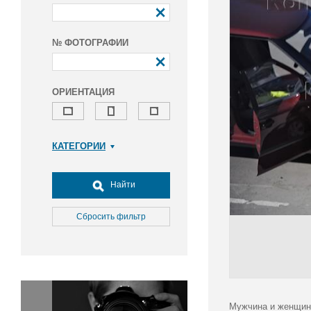
№ ФОТОГРАФИИ
ОРИЕНТАЦИЯ
КАТЕГОРИИ
Армия и ВПК
Досуг, туризм и отдых
Найти
Культура
Медицина
Сбросить фильтр
Наука
Образование
Общество
Окружающая среда
Политика
Мужчина и женщина