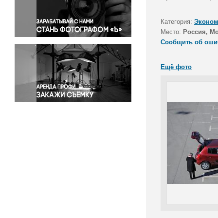
Правосудие
Происшествия и конфликты
Категория:
Эконом
Религия
Место:
Россия, М
Сообщить об оши
Светская жизнь
Спорт
Ещё фото
Экология
Экономика и бизнес