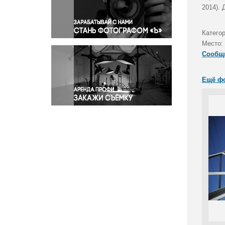
Правосудие
2014).
Происшествия и конфликты
Религия
Катего
Место:
Светская жизнь
Сообщ
Спорт
Экология
Ещё ф
Экономика и бизнес