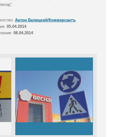
реход".
ентство:
Антон Белицкий/Коммерсантъ
тия:
05.04.2014
вления:
08.04.2014