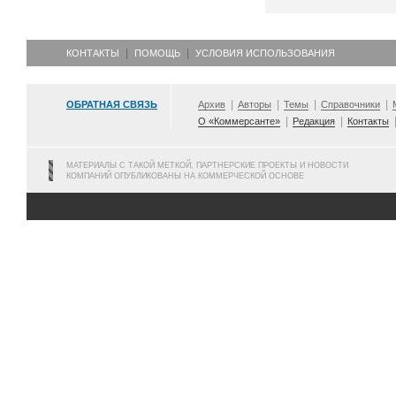
КОНТАКТЫ
ПОМОЩЬ
УСЛОВИЯ ИСПОЛЬЗОВАНИЯ
ОБРАТНАЯ СВЯЗЬ
Архив
Авторы
Темы
Справочники
О «Коммерсанте»
Редакция
Контакты
МАТЕРИАЛЫ С ТАКОЙ МЕТКОЙ, ПАРТНЕРСКИЕ ПРОЕКТЫ И НОВОСТИ
КОМПАНИЙ ОПУБЛИКОВАНЫ НА КОММЕРЧЕСКОЙ ОСНОВЕ