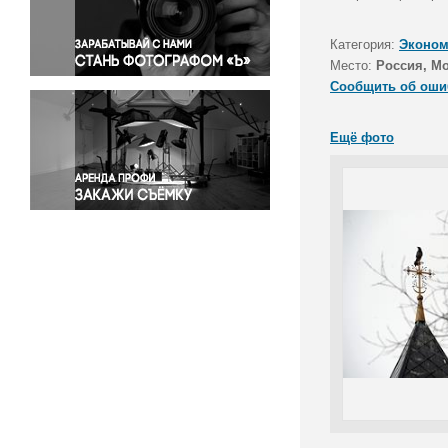
Правосудие
Происшествия и конфликты
Категория:
Эконом
Религия
Место:
Россия, М
Сообщить об оши
Светская жизнь
Спорт
Ещё фото
Экология
Экономика и бизнес