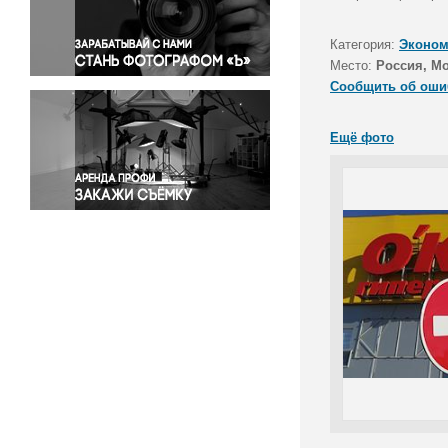
Правосудие
Происшествия и конфликты
Категория:
Эконом
Религия
Место:
Россия, М
Сообщить об оши
Светская жизнь
Спорт
Ещё фото
Экология
Экономика и бизнес