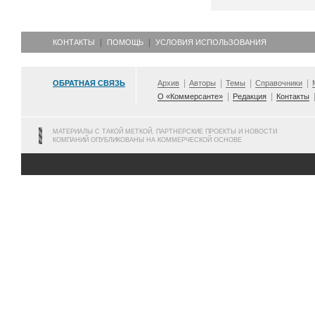
КОНТАКТЫ
ПОМОЩЬ
УСЛОВИЯ ИСПОЛЬЗОВАНИЯ
ОБРАТНАЯ СВЯЗЬ
Архив
Авторы
Темы
Справочники
О «Коммерсанте»
Редакция
Контакты
МАТЕРИАЛЫ С ТАКОЙ МЕТКОЙ, ПАРТНЕРСКИЕ ПРОЕКТЫ И НОВОСТИ
КОМПАНИЙ ОПУБЛИКОВАНЫ НА КОММЕРЧЕСКОЙ ОСНОВЕ